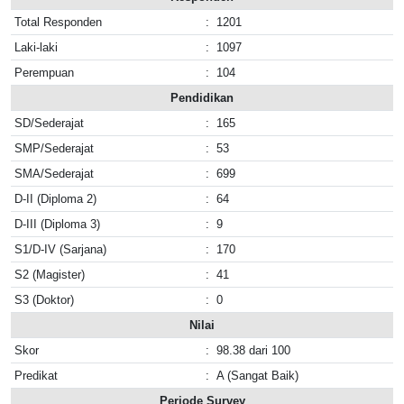
Total Responden
:
1201
Laki-laki
:
1097
Perempuan
:
104
Pendidikan
SD/Sederajat
:
165
SMP/Sederajat
:
53
SMA/Sederajat
:
699
D-II (Diploma 2)
:
64
D-III (Diploma 3)
:
9
S1/D-IV (Sarjana)
:
170
S2 (Magister)
:
41
S3 (Doktor)
:
0
Nilai
Skor
:
98.38 dari 100
Predikat
:
A (Sangat Baik)
Periode Survey